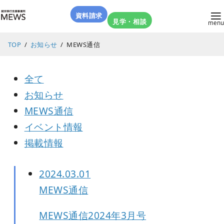
コ
資料請求
ン
見学・相談
テ
TOP
お知らせ
MEWS通信
ン
ツ
全て
へ
お知らせ
移
MEWS通信
動
イベント情報
掲載情報
2024.03.01
MEWS通信
MEWS通信2024年3月号